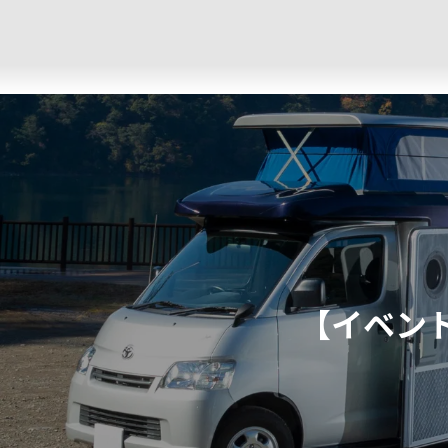
コ
ナ
ン
ビ
テ
ゲ
ン
ー
ツ
シ
へ
ョ
ス
ン
キ
に
ッ
移
プ
動
【イベント