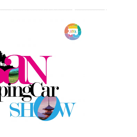
 JRVAイベントドットコム (jrva-event.com)