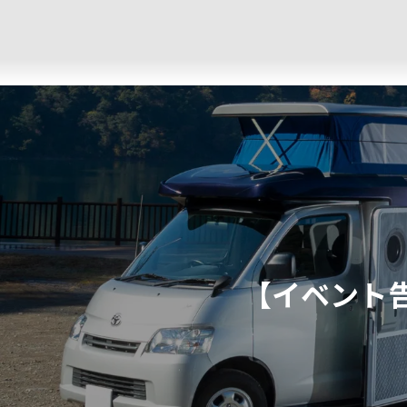
コ
ナ
ン
ビ
テ
ゲ
ン
ー
ツ
シ
へ
ョ
ス
ン
キ
に
ッ
移
プ
動
【イベント告